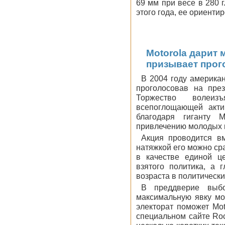
69 мм при весе в 280 
этого года, ее ориенти
Motorola дарит
призывает прог
В 2004 году америка
проголосовав на пре
Торжество волеизъ
всепоглощающей акт
благодаря гиганту 
привлечению молодых 
Акция проводится в
натяжкой его можно ср
в качестве единой ц
взятого политика, а 
возраста в политическ
В преддверие выбо
максимальную явку мо
электорат поможет Mo
специальном сайте Roc