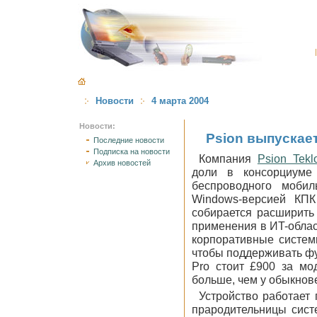
Новости
4 марта 2004
Новости:
Psion выпускае
Последние новости
Подписка на новости
Компания
Psion Tekl
Архив новостей
доли в консорциуме
беспроводного моби
Windows-версией КПК
собирается расширить
применения в ИT-облас
корпоративные системы
чтобы поддерживать фу
Pro стоит £900 за мо
больше, чем у обыкнов
Устройство работает
прародительницы сист