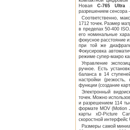
компактной цифровой 
Новая
C-765 Ultra
разрешением сенсора —
Соответственно, мак
1712 точек. Размер мат
в пределах 50-400 ISO
его номинальные харак
фокусное расстояние и
при той же диафрагм
Фокусировка автоматич
режиме супер-макро кам
Управление экспози
ручное. Есть установ
баланса в 14 ступене
настройки (резкость,
функции (создание карт
Электронный видоис
точек. Можно использо
и разрешением 114 тыс
формате MOV (Motion J
карты xD-Picture Ca
скоростной интерфейс 
Размеры самой миниа