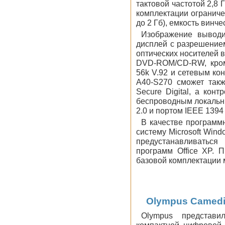
тактовой частотой 2,8
комплектации огранич
до 2 Гб), емкость винче
Изображение выводи
дисплей с разрешением
оптических носителей 
DVD-ROM/CD-RW, кром
56k V.92 и сетевым кон
A40-S270 сможет так
Secure Digital, а кон
беспроводным локальн
2.0 и портом IEEE 1394 
В качестве программ
систему Microsoft Wind
предустанавливаться
программ Office XP. П
базовой комплектации 
Olympus Camedia
Olympus представи