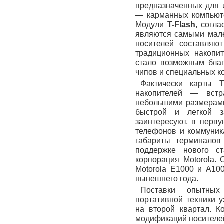
предназначенных для 
— карманных компьюте
Модули
T-Flash
, согл
являются самыми мале
носителей составляю
традиционных накопи
стало возможным бла
чипов и специальных к
Фактически карты T
накопителей — встр
небольшими размерами
быстрой и легкой з
заинтересуют, в перв
телефонов и коммуника
габариты терминалов
поддержке нового с
корпорация Motorola.
Motorola E1000 и A10
нынешнего года.
Поставки опытных
портативной техники 
на второй квартал. К
модификаций носителей 