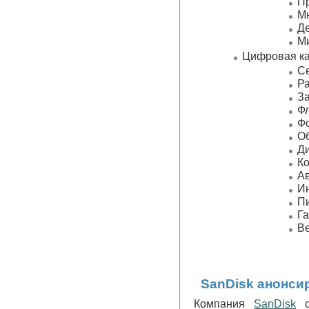
Пр
М
Де
Ми
Цифровая к
С
Ра
За
Фл
Фо
Об
Ди
Ко
Ав
И
Пи
Га
Ве
SanDisk анонси
Компания
SanDisk
с