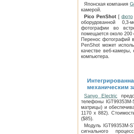
Японская компания
G
камерой.
Pico PenShot
[
фото
оборудованной 0,3-
фотографии во встр
помещается около 200 
Перенос фотографий в 
PenShot может исполь
качестве веб-камеры,
компьютера.
Интегрированна
механическим з
Sanyo Electric
предс
телефоны IGT99353M-S
матрицы) и обеспечив
1170 х 882). Стоимост
($85).
Модуль IGT99353M-ST
сигнального процес