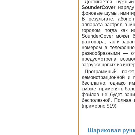
Достигается нужны
SounderCover
, наряду
фоновые шумы, имитиру
В результате, абонен
аппарата застрял в м
городом, тогда как 
SounderCover может б
разговора, так и зара
номером в телефонно
разнообразными — от
предусмотрена возмо
загрузки новых из инте
Программный паке
демонстрационной и 
бесплатно, однако им
сможет применять боле
файлов не будет заци
бесполезной. Полная 
(примерно $19).
Шариковая ручк