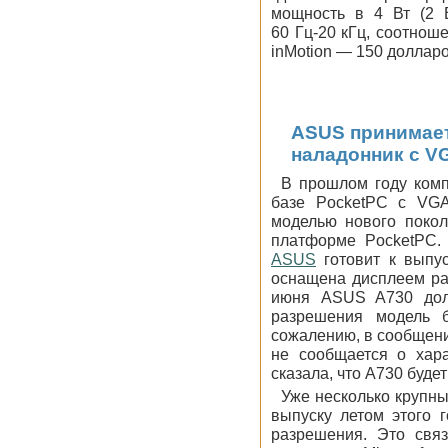
мощность в 4 Вт (2 
60 Гц-20 кГц, соотнош
inMotion — 150 долларо
ASUS принимает
наладонник с V
В прошлом году комп
базе PocketPC с VGA
моделью нового покол
платформе PocketPC.
ASUS
готовит к выпус
оснащена дисплеем раз
июня ASUS A730 долж
разрешения модель 
сожалению, в сообщени
не сообщается о хара
сказала, что А730 буд
Уже несколько крупн
выпуску летом этого 
разрешения. Это свя