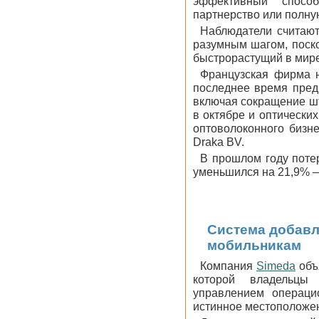
эффективный спосо
партнерство или полну
Наблюдатели считают
разумным шагом, поско
быстрорастущий в мир
Французская фирма н
последнее время пред
включая сокращение шт
в октябре и оптически
оптоволоконного бизн
Draka BV.
В прошлом году потер
уменьшился на 21,9% —
Система добавл
мобильникам
Компания
Simeda
объя
которой владельцы
управлением операци
истинное местоположе