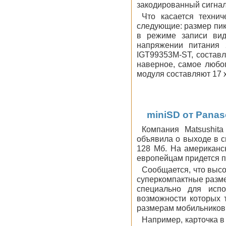
закодированный сигнал
Что касается технич
следующие: размер пик
в режиме записи вид
напряжении питания 
IGT99353M-ST, составля
наверное, самое любо
модуля составляют 17 х 
miniSD от Panas
Компания Matsushita 
объявила о выходе в с
128 Мб. На американск
европейцам придется п
Сообщается, что выс
суперкомпактные размер
специально для исп
возможности которых 
размерам мобильников
Например, карточка в