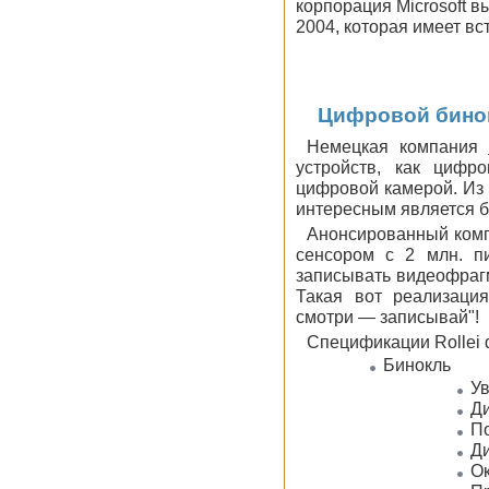
корпорация Microsoft 
2004, которая имеет в
Цифровой бинок
Немецкая компания
устройств, как цифр
цифровой камерой. Из 
интересным является б
Анонсированный компа
сенсором с 2 млн. п
записывать видеофрагм
Такая вот реализаци
смотри — записывай"!
Спецификации Rollei d
Бинокль
Ув
Ди
По
Ди
Ок