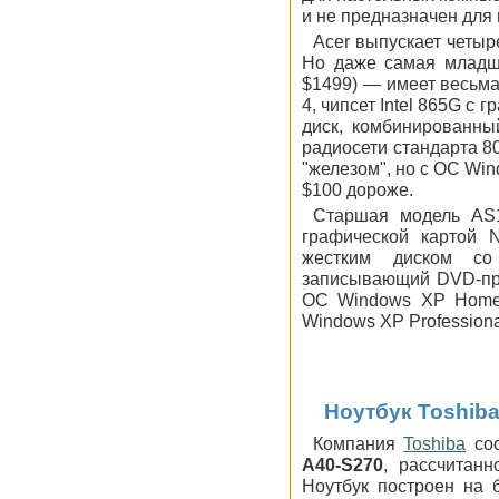
и не предназначен для
Acer выпускает четыре
Но даже самая младш
$1499) — имеет весьма
4, чипсет Intel 865G с
диск, комбинированн
радиосети стандарта 8
"железом", но с ОС Wind
$100 дороже.
Старшая модель AS1
графической картой N
жестким диском со
записывающий DVD-прив
ОС Windows XP Home E
Windows XP Professiona
Ноутбук Toshiba 
Компания
Toshiba
соо
A40-S270
, рассчитан
Ноутбук построен на б