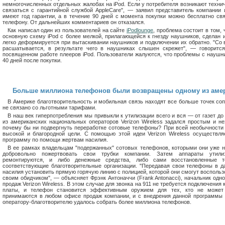
немногочисленных отдельных жалобах на iPod. Если у потребителя возникают техни
связаться с гарантийной службой AppleCare", — заявил представитель компании 
имеют год гарантии, а в течение 90 дней с момента покупки можно бесплатно св
телефону. От дальнейших комментариев он отказался.
Как написал один из пользователей на сайте
iPodlounge
, проблема состоит в том,
основную схему iPod с более мелкой, прилагающейся к гнезду наушников, сделан 
легко деформируется при вытаскивании наушников и подключении их обратно. "Со
расшатывается, в результате чего в наушниках слышен скрежет", — говоритс
посвященном работе плееров iPod. Пользователи жалуются, что проблемы с наушн
40 дней после покупки.
Больше миллиона телефонов были возвращены одному из амер
В Америке благотворительность и мобильная связь находят все больше точек соп
не связано со льготными тарифами.
В наш век гиперпотребления мы привыкли к утилизации всего и вся — от газет до
из американских национальных операторов Verizon Wireless задался простым и 
почему бы ни подвергнуть переработке сотовые телефоны? При всей необычности 
высокой и благородной цели. С помощью этой идеи Verizon Wireless осуществля
программу по помощи жертвам насилия.
В ее рамках владельцам "подержанных" сотовых телефонов, которыми они уже н
добровольно пожертвовать свои трубки компании. Затем аппараты утили
ремонтируются, и либо денежные средства, либо сами восстановленные 
соответствующие благотворительные организации. "Передавая свои телефоны в д
насилия установить прямую горячую линию с полицией, которой они смогут воспольз
своим обидчиком", — объясняет Фрэнк Антоначчи (Frank Antonacci), начальник одн
продаж Verizon Wireless. В этом случае для звонка на 911 не требуется подключения
платы, и телефон становится эффективным оружием для тех, кто не может
принимаются в любом офисе продаж компании, и с внедрения данной программы 
оператору-благотворителю удалось собрать более миллиона телефонов.