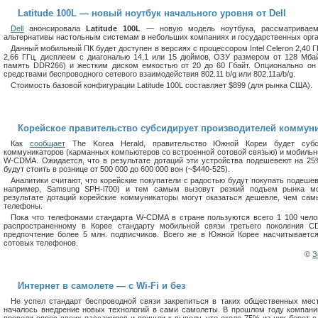
Latitude 100L — новый ноутбук начального уровня от Dell
Dell
анонсировала
Latitude 100L
— новую модель ноутбука, рассматриваем
альтернативы настольным системам в небольших компаниях и государственных орга
Данный мобильный ПК будет доступен в версиях с процессором Intel Celeron 2,40 ГГц
2,66 ГГц, дисплеем с диагональю 14,1 или 15 дюймов, ОЗУ размером от 128 Мба
память DDR266) и жестким диском емкостью от 20 до 60 Гбайт. Опционально он
средствами беспроводного сетевого взаимодействия 802.11 b/g или 802.11a/b/g.
Стоимость базовой конфигурации Latitude 100L составляет $899 (для рынка США).
Корейское правительство субсидирует производителей коммун
Как
сообщает
The Korea Herald, правительство Южной Кореи будет субси
коммуникаторов (карманных компьютеров со встроенной сотовой связью) и мобиль
W-CDMA. Ожидается, что в результате дотаций эти устройства подешевеют на 25
будут стоить в рознице от 500 000 до 600 000 вон (~$440-525).
Аналитики считают, что корейские покупатели с радостью будут покупать подеше
например, Samsung SPH-i700) и тем самым вызовут резкий подъем рынка м
результате дотаций корейские коммуникаторы могут оказаться дешевле, чем сам
телефоны.
Пока что телефонами стандарта W-CDMA в стране пользуются всего 1 100 челов
распространенному в Корее стандарту мобильной связи третьего поколения 
предпочтение более 5 млн. подписчиков. Всего же в Южной Корее насчитывается
сотовых телефонов.
©
З
Интернет в самолете — с Wi-Fi и без
Не успел стандарт беспроводной связи закрепиться в таких общественных мест
началось внедрение новых технологий в сами самолеты. В прошлом году компании L