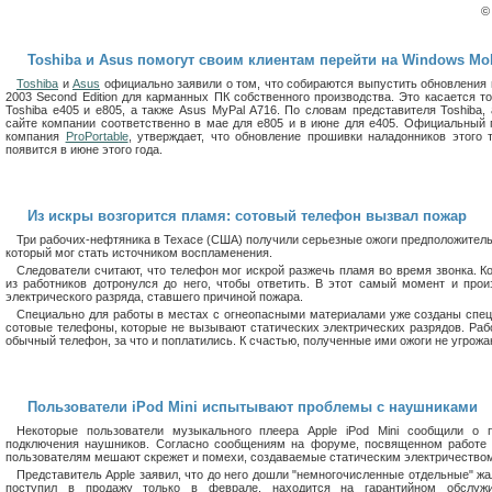
Toshiba и Asus помогут своим клиентам перейти на Windows Mob
Toshiba
и
Asus
официально заявили о том, что собираются выпустить обновления 
2003 Second Edition для карманных ПК собственного производства. Это касается 
Toshiba e405 и e805, а также Asus MyPal A716. По словам представителя Toshiba,
сайте компании соответственно в мае для e805 и в июне для e405. Официальный
компания
ProPortable
, утверждает, что обновление прошивки наладонников этого 
появится в июне этого года.
Из искры возгорится пламя: сотовый телефон вызвал пожар
Три рабочих-нефтяника в Техасе (США) получили серьезные ожоги предположительн
который мог стать источником воспламенения.
Следователи считают, что телефон мог искрой разжечь пламя во время звонка. Ко
из работников дотронулся до него, чтобы ответить. В этот самый момент и про
электрического разряда, ставшего причиной пожара.
Специально для работы в местах с огнеопасными материалами уже созданы спе
сотовые телефоны, которые не вызывают статических электрических разрядов. Раб
обычный телефон, за что и поплатились. К счастью, полученные ими ожоги не угрожа
Пользователи iPod Mini испытывают проблемы с наушниками
Некоторые пользователи музыкального плеера Apple iPod Mini сообщили о 
подключения наушников. Согласно сообщениям на форуме, посвященном работе 4
пользователям мешают скрежет и помехи, создаваемые статическим электричество
Представитель Apple заявил, что до него дошли "немногочисленные отдельные" жа
поступил в продажу только в феврале, находится на гарантийном обслужи