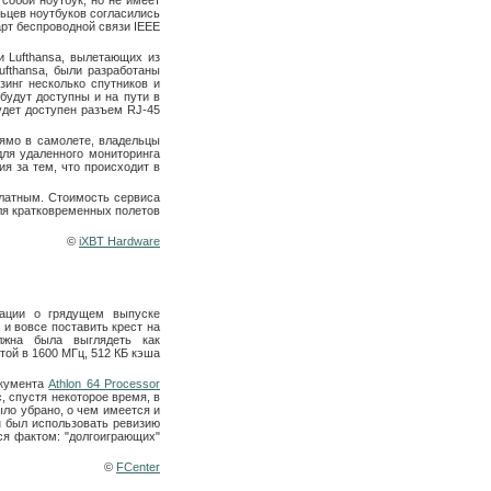
 собой ноутбук, но не имеет
льцев ноутбуков согласились
арт беспроводной связи IEEE
и Lufthansa, вылетающих из
ufthansa, были разработаны
зинг несколько спутников и
будут доступны и на пути в
удет доступен разъем RJ-45
ямо в самолете, владельцы
ля удаленного мониторинга
я за тем, что происходит в
платным. Стоимость сервиса
для кратковременных полетов
©
iXBT Hardware
ации о грядущем выпуске
 и вовсе поставить крест на
олжна была выглядеть как
ой в 1600 МГц, 512 КБ кэша
окумента
Athlon 64 Processor
, спустя некоторое время, в
ыло убрано, о чем имеется и
 был использовать ревизию
ся фактом: "долгоиграющих"
©
FCenter