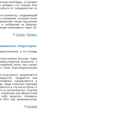
ческие неполадки, он должен
и добавил, что плееры iPod
язаться со специалистом по
 что коннектор, соединяющий
из алюминия, который очень
 временем гнездо наушников
я в сообщении на форуме,
иками начинаются через 30-
©
CNews
/
Reuters
иканских операторов
рикосновения, и это отнюдь
 пластиковых бутылок. Один
незамысловатым вопросом: а
подобной затеи, она служит
ет свою благотворительную
е пользуются, предлагается
зируются, продаются или
телефоны направляются в
ар, люди помогают жертвам
оваться в случае встречи со
ого из региональных отделов
 к оператору или абонентской
 себя защитить. Аппараты
в 2001 году американскому
©
Сотовик