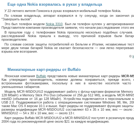
Еще одна Nokia взорвалась в руках у владельца
У 22-летнего жителя Гонконга в руках взорвался мобильный телефон Nokia.
По словам владельца, аппарат взорвался в ту секунду, когда он закончил р
"Завершить вызов".
Это был телефон модели
Nokia 3310
. Был ли телефон куплен у авторизированног
Представители компании производителя заявили, что начали расследование этого ин
В прошлом году с телефонами Nokia произошло несколько подобных случаев.
расследований Nokia пришла к выводу, что причиной взрывов были батаре
производителем.
По словам союзов защиты потребителей из Бельгии и Италии, независимые тест
мере двум типам батарей Nokia не хватает безопасности — они легко перегреваю
взрыва или возгорания.
©
Миниатюрные карт-ридеры от Buffalo
Японская компания
Buffalo
представила новые миниатюрные карт-ридеры
MCR-M
Как утверждает производитель, новинки должны понравиться, прежде всего,
встроенными фотокамерами, поскольку в них в качестве носителя часто 
уменьшенных габаритов.
Модель MCR-MSDOU/U2 поддерживает работу с флэш-картами форматов Memory St
128 Мбайт) и Memory Stick Pro Duo (объемом от 256 до 512 Мб), а модель MCR-MIN
miniSD (объемом от 16 до 128 Мбайт). Устройства подключаются к персональным
USB 2.0. Поддерживается работа с операционными системами Windows 98, Me, 20
также Mac OS X версии 10.1 и выше. Карт-ридеры не поддерживают функцию защиты 
размеры модификации MCR-MSDOU/U2 составляют 63 х 35 х 10 мм, вес — около 
MINISD/U2 — 54 х 30 х 10 мм, вес — около 13 г.
Карт-ридеры Buffalo MCR-MSDOU/U2 и MCR-MINISD/U2 поступят в розничную прода
2004 года по рекомендуемой цене около $21 за каждую модификацию.