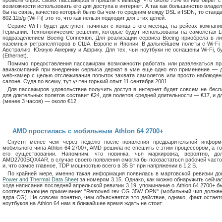
провели опрос своих пассажиров и пришли к выводу, что около 75% из них берет с
возможности использовать его для доступа в интернет. А так как большинство владе
бы на связь, качество который было бы чем-то средним между DSL и ISDN, то станд
802.11b/g (Wi-Fi) это то, что как нельзя подходит для этих целей.
Сервис Wi-Fi будет доступен, начиная с конца этого месяца, на рейсах компани
Германии. Технологические решения, которые будут использованы на самолетах L
подразделением Boeing Connexion. Для реализации сервиса Boeing приобрела в ли
наземных ретрансляторов в США, Европе и Японии. В дальнейшем полеты с Wi-Fi 
Австралию, Южную Америку и Африку. Для тех, чьи ноутбуки не оснащены Wi-Fi, б
(Ethernet).
Помимо предоставления пассажирам возможности работать или развлекаться пр
авиакомпаний при внедрении сервиса держат в уме еще одно его применение — д
web-камер с целью отслеживания попыток захвата самолетов или просто наблюдени
салоне. Судя по всему, тут учтен горький опыт 11 сентября 2001.
Для пассажиров удовольствие получить доступ в интернет будет совсем не бес
для длительных полетов составит €24, для полетов средней длительности — €17, и 
(менее 3 часов) — около €12.
AMD простилась с мобильным Athlon 64 2700+
Спустя менее чем через неделю после появления предварительной информ
мобильного чипа Athlon 64 2700+, AMD решила не спешить с этим процессором, а то
его существовании. Напомним, что новинка, чья маркировка, вероятно, д
AMD2700BQX4AR, в случае своего появления смогла бы похвастаться рабочей частот
и, что самое главное, TDP мощностью всего в 35 Вт при напряжении в 1,2 В.
По крайней мере, именно такая информация появилась в мартовской ревизии д
Power and Thermal Data Sheet
за номером 3.15. Однако, как можно обнаружить сейчас
ходе написания последней апрельской ревизии 3.19, упоминание о Athlon 64 2700+ б
соответствующее примечание: "Removed rev CG 35W OPN" (мобильный чип должен
ядра CG). Не совсем понятно, чем объясняется это действие, однако, факт остает
ноутбуков на Athlon 64 нам в ближайшее время ждать не стоит.