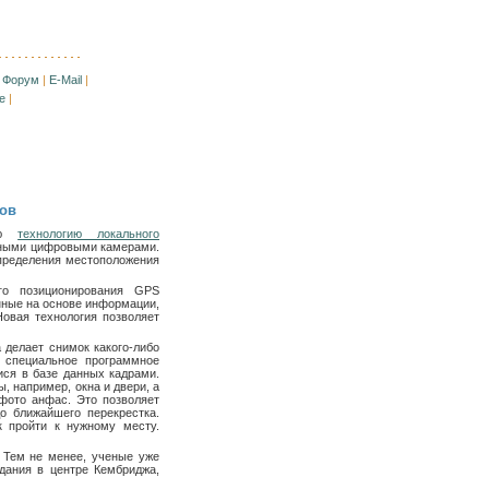
|
Форум
|
E-Mail
|
е
|
ов
вую
технологию локального
нными цифровыми камерами.
определения местоположения
го позиционирования GPS
енные на основе информации,
овая технология позволяет
 делает снимок какого-либо
 специальное программное
ися в базе данных кадрами.
, например, окна и двери, а
фото анфас. Это позволяет
до ближайшего перекрестка.
к пройти к нужному месту.
. Тем не менее, ученые уже
здания в центре Кембриджа,