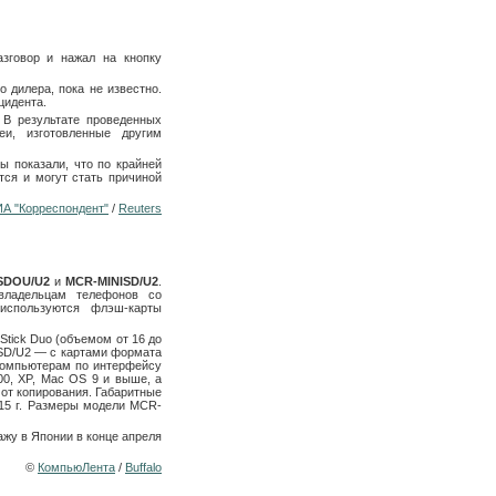
азговор и нажал на кнопку
о дилера, пока не известно.
цидента.
 В результате проведенных
и, изготовленные другим
ы показали, что по крайней
тся и могут стать причиной
ИА "Корреспондент"
/
Reuters
SDOU/U2
и
MCR-MINISD/U2
.
 владельцам телефонов со
используются флэш-карты
ick Duo (объемом от 16 до
ISD/U2 — с картами формата
 компьютерам по интерфейсу
00, XP, Mac OS 9 и выше, а
от копирования. Габаритные
15 г. Размеры модели MCR-
жу в Японии в конце апреля
©
КомпьюЛента
/
Buffalo