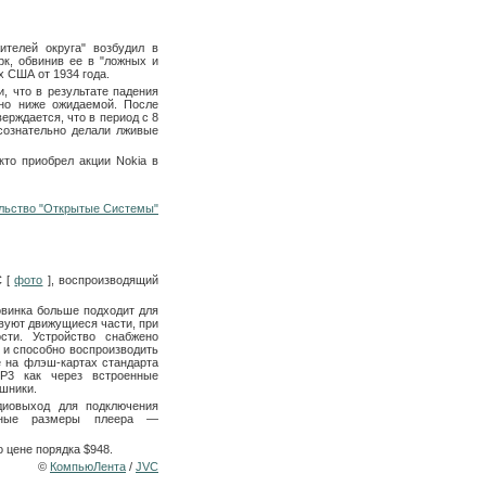
телей округа" возбудил в
рк, обвинив ее в "ложных и
х США от 1934 года.
, что в результате падения
но ниже ожидаемой. После
ерждается, что в период с 8
 сознательно делали лживые
кто приобрел акции Nokia в
льство "Открытые Системы"
C
[
фото
], воспроизводящий
винка больше подходит для
твуют движущиеся части, при
сти. Устройство снабжено
 и способно воспроизводить
 на флэш-картах стандарта
P3 как через встроенные
ушники.
диовыход для подключения
ритные размеры плеера —
 цене порядка $948.
©
КомпьюЛента
/
JVC