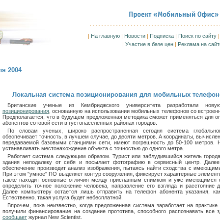
|
На главную
|
Новости
|
Подписка
|
Поиск по сайту
|
Участие в базе цен
|
Реклама на сайт
ля 2004
Локальная система позиционирования для мобильных телефон
Британские ученые из Кембриджского университета разработали но
позиционирования
, основанную на использовании мобильных телефонов со встрое
Предполагается, что в будущем предложенная методика сможет применяться для 
абонентов сотовой сети в густонаселенных районах городов.
По словам ученых, широко распространенная сегодня система глобально
обеспечивает точность, в лучшем случае, до десяти метров. А координаты, вычисл
передаваемой базовыми станциями сети, имеют погрешность до 50-100 метров. Н
устанавливать местонахождение объекта с точностью до одного метра.
Работает система следующим образом. Турист или заблудившийся житель города
здания неподалеку от себя и посылает фотографию в сервисный центр. Далее
обеспечение производит анализ изображения, пытаясь найти сходства с имеющим
При этом "умное" ПО выделяет контур сооружения, фиксирует характерные элементы
также находит основные отличия между присланным снимком и уже имеющимся 
определить точное положение человека, направление его взгляда и расстояние 
Далее компьютеру остается лишь отправить на телефон абонента указания, ка
Естественно, такая услуга будет небесплатной.
Впрочем, пока неизвестно, когда предложенная система заработает на практике
получили финансирование на создание прототипа, способного распознавать все 
сообщает
журнал New Scientist.