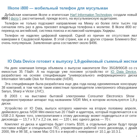
Ilkone i800 — мобильный телефон для мусульман
Дубайская компания Ilkone и египетская
Harf Information Technology
создали новы
i800
[
фото
], рассчитанный, прежде всего, на мусульманскую аудиторию.
Телефон не только подскажет направление на Мекку из более пяти тысяч го
сигналом пять раз в день призовет владельца телефона к молитве. В Ilkone i800 ес
перевод на английский, система поиска и исламский календарь Хиджры.
Телефон не наделен цифровой камерой. Одной из причин ее отсутствия явл
камерами в Саудовской Аравии. В этой стране, как и в других странах Ближнего Вост
очень популярным. Заявленная цена составляет около $496.
IO Data Device готовит к выпуску 1,8-дюймовый съемный жестки
На днях компания Iomega объявила о выпуске накопителя Rev 35GB/90GB со 
емкостью 35 Гбайт. А на подходе уже похожее устройство от
IO Data Device
разработано на основе спецификации "универсального информационного диск
Information Versatile Disk for Removable (IVDR).
Эта спецификация была разработана еще два года назад одноименным консорциу
38 компаний, в том числе такие известные производители электронного оборудования ка
Sanyo, Sharp и Victor (JVC).
В 2003 г. на выставке бытовой электроники Consumer Electronics Show 
продемонстрировал аппарат под названием IVDR Mini, в котором используются 1,
диски.
Устройство от IO Data, выпуск которого намечен на вторую половину апреля, 
дюймового диска IVDR Mini емкостью 20 Гбайт и адаптера, который подключается к
USB 2.0. Кроме того, электропитание к этому дисководу может подводиться и от сет
дисковода — 13,7 х 9,7 х 2,2 см, вес — 120 г, вес одного диска — 70 г.
Комплект из диска и адаптера будет стоить $320, а отдельные диски будут прода
поставки войдет и специальное ПО, управляющее работой этого дисковода, с дра
2000, Me и 98 SE, а также Mac OS 9.x и версий с номерами от 10.1 до 10.3.1.