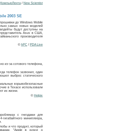
©
КомпьюЛента
/
New Scientist
ile 2003 SE
прошивки до Windows Mobile
только самых новых моделей
 апдейты будут доступны на
 представитель Asus в США,
тайваньского производителя
©
hPC
/
PDA Live
о из-за сотового телефона,
гда телефон зазвонил, один
изошел выброс статического
циальные взрывобезопасные
очие в Техасе использовали
ют их жизни.
©
Helpix
проблемах с гнездами для
-гигабайтного миниплеера,
м.
лобы и что продукт, который
вании. "Apple в курсе о