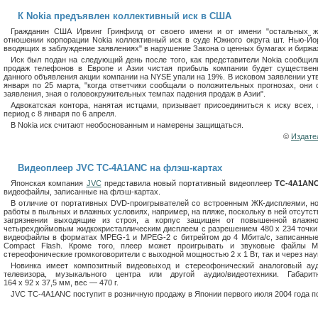
К Nokia предъявлен коллективный иск в США
Гражданин США Ирвинг Гринфилд от своего имени и от имени "остальных жи
отношении корпорации Nokia коллективный иск в суде Южного округа шт. Нью-Йо
вводящих в заблуждение заявлениях" в нарушение Закона о ценных бумагах и биржа
Иск был подан на следующий день после того, как представители Nokia сообщили
продаж телефонов в Европе и Азии чистая прибыль компании будет существен
данного объявления акции компании на NYSE упали на 19%. В исковом заявлении утв
января по 25 марта, "когда ответчики сообщали о положительных прогнозах, они
заявления, зная о головокружительных темпах падения продаж в Азии".
Адвокатская контора, нанятая истцами, призывает присоединиться к иску всех, 
период с 8 января по 6 апреля.
В Nokia иск считают необоснованным и намерены защищаться.
©
Издате
Видеоплеер JVC TC-4A1ANC на флэш-картах
Японская компания
JVC
представила новый портативный видеоплеер
TC-4A1AN
видеофайлы, записанные на флэш-картах.
В отличие от портативных DVD-проигрывателей со встроенным ЖК-дисплеями, но
работы в пыльных и влажных условиях, например, на пляже, поскольку в ней отсутс
загрязнении выходящие из строя, а корпус защищен от повышенной влажно
четырехдюймовым жидкокристаллическим дисплеем с разрешением 480 х 234 точки
видеофайлы в форматах MPEG-1 и MPEG-2 с битрейтом до 4 Мбита/с, записанные
Compact Flash. Кроме того, плеер может проигрывать и звуковые файлы M
стереофонические громкоговорители с выходной мощностью 2 х 1 Вт, так и через на
Новинка имеет композитный видеовыход и стереофонический аналоговый ау
телевизора, музыкального центра или другой аудио/видеотехники. Габа
164 х 92 х 37,5 мм, вес — 470 г.
JVC TC-4A1ANC поступит в розничную продажу в Японии первого июля 2004 года по