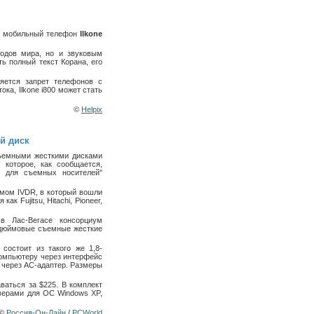
й мобильный телефон
Ilkone
родов мира, но и звуковым
ть полный текст Корана, его
яется запрет телефонов с
ока, Ilkone i800 может стать
©
Helpix
й диск
съемными жесткими дисками
, которое, как сообщается,
а для съемных носителей"
мом IVDR, в который вошли
к Fujitsu, Hitachi, Pioneer,
в Лас-Вегасе консорциум
8-дюймовые съемные жесткие
состоит из такого же 1,8-
 компьютеру через интерфейс
и через AC-адаптер. Размеры
ваться за $225. В комплект
йверами для ОС Windows XP,
©
Россия-Он-Лайн
/
PCWorld