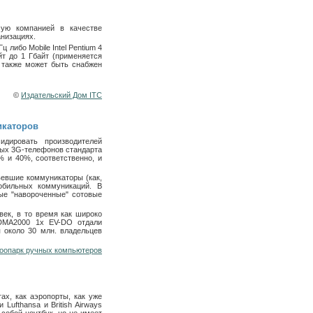
ую компанией в качестве
низациях.
 либо Mobile Intel Pentium 4
йт до 1 Гбайт (применяется
 также может быть снабжен
©
Издательский Дом ITC
икаторов
дировать производителей
ных 3G-телефонов стандарта
% и 40%, соответственно, и
вевшие коммуникаторы (как,
обильных коммуникаций. В
ые "навороченные" сотовые
ек, в то время как широко
CDMA2000 1x EV-DO отдали
 около 30 млн. владельцев
оопарк ручных компьютеров
ах, как аэропорты, как уже
ufthansa и British Airways